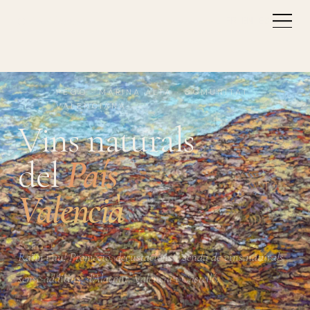
Vi Natural
VAL
FR
EN
ES
PEGO · MARINA ALTA · COMUNITAT
VALENCIANA
Vins naturals
del
País
Valencià
SCROLL
Raïm i au! Promoció, degustacions i venda de vins naturals
sense additius, d'Alacant, València i Castelló.