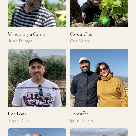
Vinyologia Canor
Cos a Cos
Juan Tarrega
Cris Vanyó
Les Foes
La Zafra
Roger Diaz
Ignació i Mar