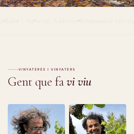
aïm
i Au
Sense Additius
Fermentació
Salvatge
P
VINYATERES I VINYATERS
Gent que fa
vi viu