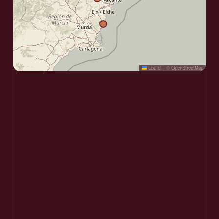
Leaflet
|
©
OpenStreetMap