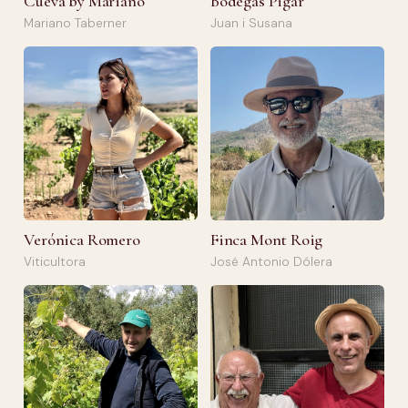
Cueva by Mariano
Bodegas Pigar
Mariano Taberner
Juan i Susana
Verónica Romero
Finca Mont Roig
Viticultora
José Antonio Dólera