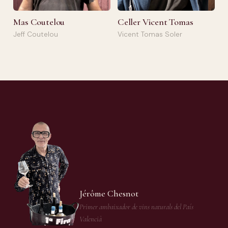
Mas Coutelou
Celler Vicent Tomas
Jeff Coutelou
Vicent Tomas Soler
Jérôme Chesnot
Primer ambaixador de vins naturals del País
Valencià