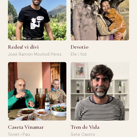
Redeu! vi divi
Devotio
José Ramón Mocholí Pérez
Efe i Yoli
Caseta Vinamar
Tren de Vida
Tonet i Pau
Sete Castro