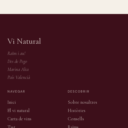
Vi Natural
Raïm i au!
Des de Pego
Marina Alta
País Valencià
NAVEGAR
DESCOBRIR
Inici
Sobre nosaltres
El vi natural
Històries
Carta de vins
Consells
Tast
Raïms