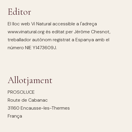
Editor
El lloc web Vi Natural accessible a l'adreça
www.vinatural.org és editat per Jérôme Chesnot,
treballador autònom registrat a Espanya amb el
número NIE Y1473609J.
Allotjament
PROSOLUCE
Route de Cabanac
31160 Encausse-les-Thermes
França