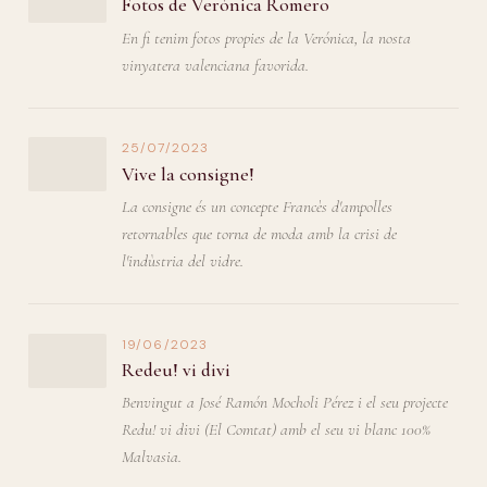
Fotos de Verónica Romero
En fi tenim fotos propies de la Verónica, la nosta
vinyatera valenciana favorida.
25/07/2023
Vive la consigne!
La consigne és un concepte Francès d'ampolles
retornables que torna de moda amb la crisi de
l'indùstria del vidre.
19/06/2023
Redeu! vi divi
Benvingut a José Ramón Mocholi Pérez i el seu projecte
Redu! vi divi (El Comtat) amb el seu vi blanc 100%
Malvasia.