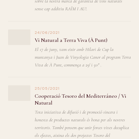
sobre la nostra marca de garantia de vins naturals
sense cap additiu RAÏM I AU!.
24/06/2021
Vi Natural a Terra Viva (À Punt)
El 17 de juny, vam eixir amb Hilari de Cup la
muntanya i Juan de Vinyologia Canor al program Terra
Viva de À Punt, commença a 29' i 50" .
25/05/2021
Cooperació Tesoro del Mediterráneo / Vi
Natural
Tota iniciativa de difusió i de promoció sincera i
honesta de productes naturals és bona per als nostres
territoris. També pensem que unir forces vives decuplica
els efectes, aixina els dos projectes Tesoro del