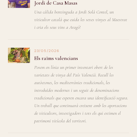
Jordi de Casa Masas
Una càlida benvinguda a Jordi Solà Contel, un
viticultor català que cuida les seves vinyes al Maestrat
i cria els seus vins a Aragó!
23/05/2026
Els raïms valencians
Posem en línia un primer inventari obert de les
varietats de vinya del País Valencià. Recull les
autòctones, les mediterrànies tradicionals, les
introduïdes modernes i un seguit de denominacions
tradicionals que esperen encara una identificació segura.
Un treball que continuarà creixent amb les aportacions
de viticultors, investigadors i tots els qui estimen el
patrimoni vitícola del territori.