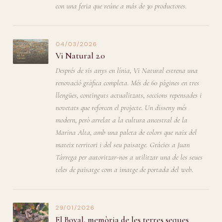
con una feria que reúne a más de 30 productores.
04/03/2026
Vi Natural 2.0
Després de sis anys en línia, Vi Natural estrena una
renovació gràfica completa. Més de 60 pàgines en tres
llengües, continguts actualitzats, seccions repensades i
novetats que reforcen el projecte. Un disseny més
modern, però arrelat a la cultura ancestral de la
Marina Alta, amb una paleta de colors que naix del
mateix territori i del seu paisatge. Gràcies a Juan
Tàrrega per autoritzar-nos a utilitzar una de les seues
teles de paisatge com a imatge de portada del web.
29/01/2026
El Boval, memòria de les terres seques