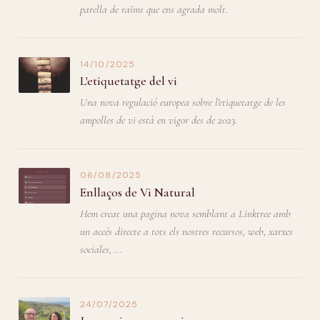
parella de raïms que ens agrada molt.
14/10/2025
L'etiquetatge del vi
Una nova regulació europea sobre l'etiquetatge de les
ampolles de vi està en vigor des de 2023.
06/08/2025
Enllaços de Vi Natural
Hem creat una pagina nova semblant a Linktree amb
un accés directe a tots els nostres recursos, web, xarxes
sociales, ...
24/07/2025