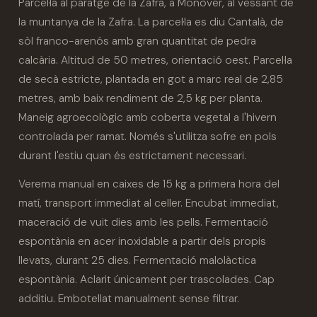
Parcel·la al paratge de la Zafra, a Monòver, al vessant de
la muntanya de la Zafra. La parcel·la es diu Cantalà, de
sòl franco-arenós amb gran quantitat de pedra
calcària. Altitud de 50 metres, orientació oest. Parcel·la
de secà estricte, plantada en got a marc real de 2,85
metres, amb baix rendiment de 2,5 kg per planta.
Maneig agroecològic amb coberta vegetal a l'hivern
controlada per ramat. Només s'utilitza sofre en pols
durant l'estiu quan és estrictament necessari.
Verema manual en caixes de 15 kg a primera hora del
matí, transport immediat al celler. Encubat immediat,
maceració de vuit dies amb les pells. Fermentació
espontània en acer inoxidable a partir dels propis
llevats, durant 25 dies. Fermentació malolàctica
espontània. Aclarit únicament per trascolades. Cap
additiu. Embotellat manualment sense filtrar.