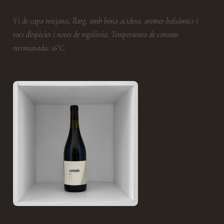
Vi de capa mitjana, llarg, amb bona acidesa, aromes balsàmics i
tocs d'espècies i notes de regalíssia. Temperatura de consum
recomanada: 16°C.