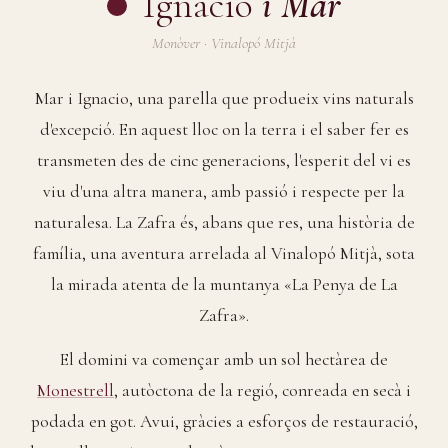
Ignacio
i Mar
Monòver · Vinalopó Mitjà
Mar i Ignacio, una parella que produeix vins naturals
d'excepció. En aquest lloc on la terra i el saber fer es
transmeten des de cinc generacions, l'esperit del vi es
viu d'una altra manera, amb passió i respecte per la
naturalesa. La Zafra és, abans que res, una història de
família, una aventura arrelada al Vinalopó Mitjà, sota
la mirada atenta de la muntanya «La Penya de La
Zafra».
El domini va començar amb un sol hectàrea de
Monestrell
, autòctona de la regió, conreada en secà i
podada en got. Avui, gràcies a esforços de restauració,