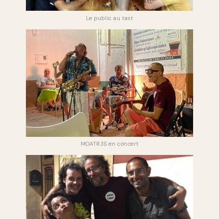
Le public au tast
MOATR3S en concert