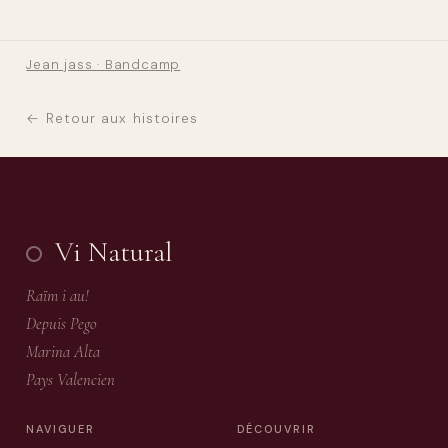
Jean jass · Bandcamp
← Retour aux histoires
Vi Natural
Raïm i au!
Depuis Pego
Marina Alta
Pays Valencien
NAVIGUER
DÉCOUVRIR