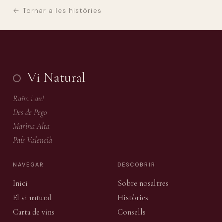
← Tornar a les històries
Vi Natural
Raïm i au!
Des de Pego
Marina Alta
País Valencià
NAVEGAR
DESCOBRIR
Inici
Sobre nosaltres
El vi natural
Històries
Carta de vins
Consells