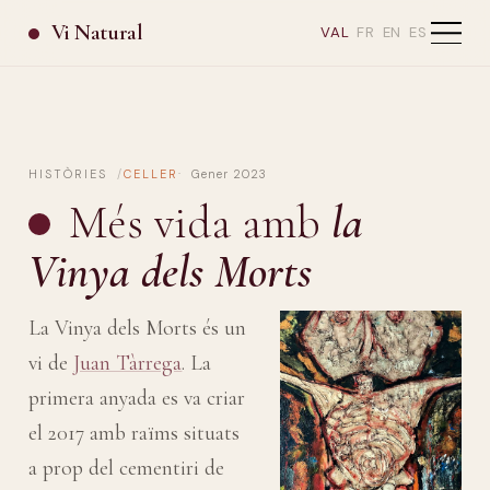
Vi Natural
VAL
FR
EN
ES
HISTÒRIES
CELLER
Gener 2023
Més vida amb
la
Vinya dels Morts
La Vinya dels Morts és un
vi de
Juan Tàrrega
. La
primera anyada es va criar
el 2017 amb raïms situats
a prop del cementiri de