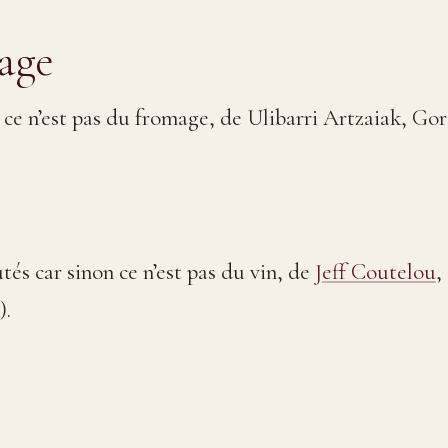
age
 ce n’est pas du fromage, de Ulibarri Artzaiak, Gor
utés car sinon ce n’est pas du vin, de
Jeff Coutelou
,
).