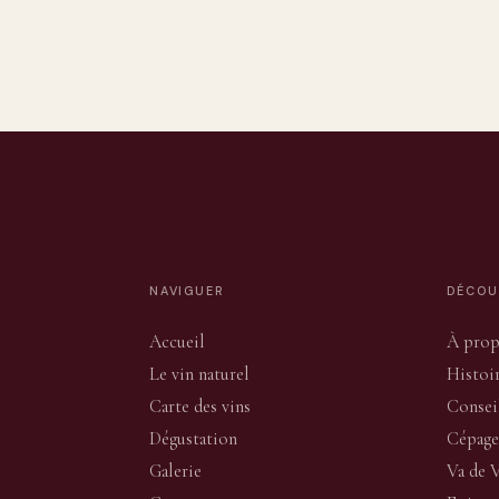
NAVIGUER
DÉCOU
Accueil
À pro
Le vin naturel
Histoi
Carte des vins
Consei
Dégustation
Cépage
Galerie
Va de 