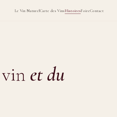
Le Vin Naturel
Carte des Vins
Histoires
Foire
Contact
 vin
et du