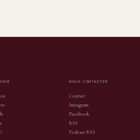
VRIR
NOUS CONTACTER
pos
Contact
res
Instagram
ls
Facebook
s
RSS
Vi
Podcast RSS