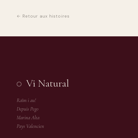
← Retour aux histoires
Vi Natural
Raïm i au!
Depuis Pego
Marina Alta
Pays Valencien