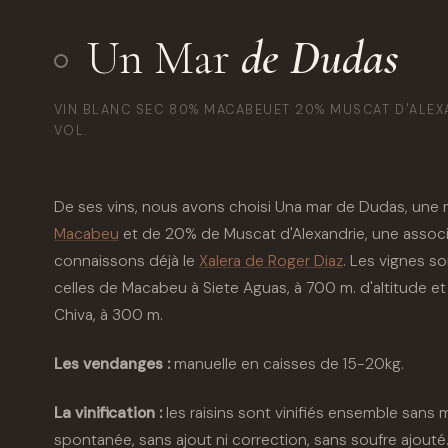
Un Mar
de Dudas
VIN BLANC SEC 80% MACABEUET 20% MUSCAT D'ALEXAN
VOL.
De ses vins, nous avons choisi Una mar de Dudas, un
Macabeu
et de 20% de Muscat d'Alexandrie, une associa
connaissons déjà le
Xalera de Roger Diaz
. Les vignes s
celles de Macabeu à Siete Aguas, à 700 m. d'altitude et
Chiva, à 300 m.
Les vendanges :
manuelle en caisses de 15-20kg.
La vinification :
les raisins sont vinifiés ensemble sans m
spontanée, sans ajout ni correction, sans soufre ajouté.