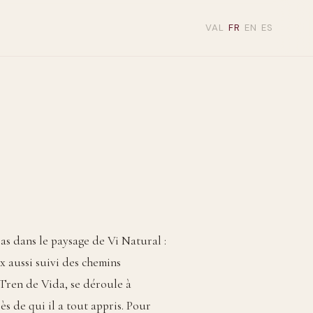
VAL
FR
EN
ES
pas dans le paysage de Vi Natural :
ux aussi suivi des chemins
 Tren de Vida, se déroule à
 de qui il a tout appris. Pour