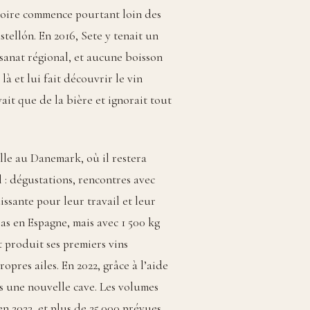
istoire commence pourtant loin des
tellón. En 2016, Sete y tenait un
tisanat régional, et aucune boisson
à et lui fait découvrir le vin
vait que de la bière et ignorait tout
alle au Danemark, où il restera
l : dégustations, rencontres avec
issante pour leur travail et leur
pas en Espagne, mais avec 1 500 kg
t produit ses premiers vins
opres ailes. En 2022, grâce à l’aide
ns une nouvelle cave. Les volumes
en 2023, et plus de 25.000 prévues