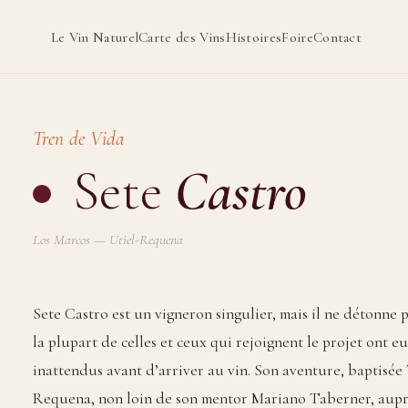
Le Vin Naturel
Carte des Vins
Histoires
Foire
Contact
Tren de Vida
Sete
Castro
Los Marcos — Utiel-Requena
Sete Castro est un vigneron singulier, mais il ne détonne 
la plupart de celles et ceux qui rejoignent le projet ont e
inattendus avant d’arriver au vin. Son aventure, baptisée
Requena, non loin de son mentor Mariano Taberner, auprès