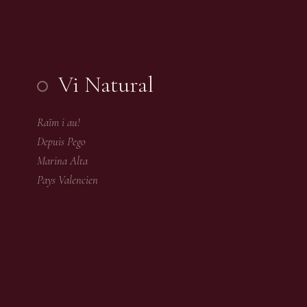
Vi Natural
Raïm i au!
Depuis Pego
Marina Alta
Pays Valencien