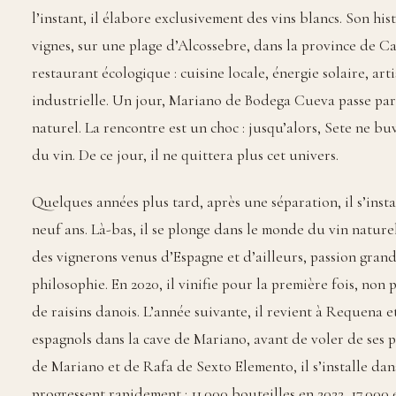
l’instant, il élabore exclusivement des vins blancs. Son h
vignes, sur une plage d’Alcossebre, dans la province de Cas
restaurant écologique : cuisine locale, énergie solaire, ar
industrielle. Un jour, Mariano de Bodega Cueva passe par l
naturel. La rencontre est un choc : jusqu’alors, Sete ne bu
du vin. De ce jour, il ne quittera plus cet univers.
Quelques années plus tard, après une séparation, il s’inst
neuf ans. Là-bas, il se plonge dans le monde du vin nature
des vignerons venus d’Espagne et d’ailleurs, passion grand
philosophie. En 2020, il vinifie pour la première fois, non 
de raisins danois. L’année suivante, il revient à Requena e
espagnols dans la cave de Mariano, avant de voler de ses pr
de Mariano et de Rafa de Sexto Elemento, il s’installe da
progressent rapidement : 11.000 bouteilles en 2022, 17.000 