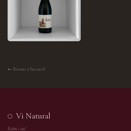
d'une quarantaine de mètres carrés et commence à
commercialiser ses vins sous toutes les règles
administratives. La production reste minuscule : entre 2
500 et 4 800 bouteilles selon les années. Les sécheresses
récentes ont fortement réduit les rendements, au point
de l'obliger certaines années à acheter un peu de raisin
dans le Bas-Aragon ou le Matarranya pour compléter.
Son approche du vin naturel est radicale mais
← Retour à l'accueil
pragmatique. Après quelques premiers essais plus
classiques, avec sulfites et collage à l'œuf, il décide dès
2014 de ne plus rien ajouter aux vins. Pas de levures,
pas d'intrants, presque pas de filtration. Il utilise
uniquement un passage très grossier, davantage pour
Vi Natural
éviter qu'un insecte ou une impureté ne se retrouve
Raïm i au!