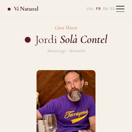
Vi Natural
VAL
FR
EN
ES
Casa Masas
Jordi
Solà Contel
Maestrazgo · Mirambel