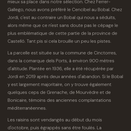
mieux sa place dans notre sélection. Chez Ferrer-
lui confier de petites parcelles abandonnées par des
Gallego, nous avons préféré le Cencibel au Bobal. Chez
propriétaires âgés qui ne peuvent plus les travailler.
Jordi, c'est au contraire un Bobal qui nous a séduits,
Petit à petit, il récupère environ trois hectares de très
alors même que ce n'est sans doute pas le cépage le
vieilles vignes dispersées dans les montagnes.
plus emblématique de cette partie de la province de
Castelló. Tant pis si cela brouille un peu les pistes.
Ici, les parcelles sont minuscules, souvent plantées juste
La parcelle est située sur la commune de Cinctorres,
après le phylloxéra. Certaines vignes datent des années
dans la comarque dels Ports, à environ 900 mètres
1940 ou 1950. Beaucoup sont des complantations,
d'altitude. Plantée en 1936, elle a été récupérée par
mélangeant dans la même parcelle
Grenache
,
Bobal
,
Jordi en 2019 après deux années d'abandon. Si le Bobal
Bonicaire, Royal, Morenillo et d'autres cépages locaux
y est largement majoritaire, on y trouve également
parfois presque disparus. Jordi cultive principalement
quelques ceps de Grenache, de Mourvèdre et de
la Grenache, très présente autour de Portell, mais aussi
Bonicaire, témoins des anciennes complantations
méditerranéennes.
le Bobal, appelé autrefois ici « Tinta Requena », la
Bonicaire typique du nord de Castellón, ainsi que le
Les raisins sont vendangés au début du mois
Royal, connu localement sous le nom de « Rojal » ou «
d'octobre, puis égrappés sans être foulés. La