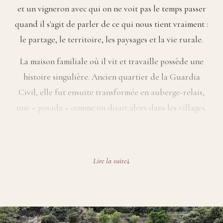
et un vigneron avec qui on ne voit pas le temps passer
quand il s'agit de parler de ce qui nous tient vraiment :
le partage, le territoire, les paysages et la vie rurale.
La maison familiale où il vit et travaille possède une
histoire singulière. Ancien quartier de la Guardia
Civil, elle fut ensuite transformée en auberge-relais,
une « posada » comme on disait alors dans les villages.
On pouvait y dormir, boire, manger, acheter quelques
produits du quotidien et laisser ses animaux dans la
grande cour intérieure ou les écuries. Une sorte de
Lire la suite
refuge pour voyageurs dans cette région montagneuse
et isolée du Maestrat.
Né à Barcelone dans une famille issue de l'exode rural
des années 1950, Jordi raconte le départ des habitants