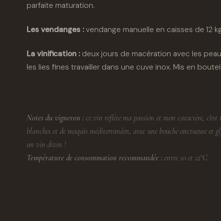
parfaite maturation.
Les vendanges :
vendange manuelle en caisses de 12 kg,
La vinification :
deux jours de macération avec les peaux
les lies fines travailler dans une cuve inox. Mis en boute
Notes du vigneron :
ce vin reflète ma passion et mon caractère, c'est 
blanches et de maquis méditerranéen, avec une bouche onctueuse et gl
un vin divin !
Température de consommation recommandée :
entre 10 et 12°C