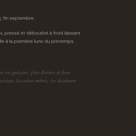
 fin septembre..
, pressé et débourbé à froid laissant
ille à la première lune du printemps.
un vin gouleyant, plein d'arômes de fleurs
ycérique. De couleur ambrée, c'est décidément