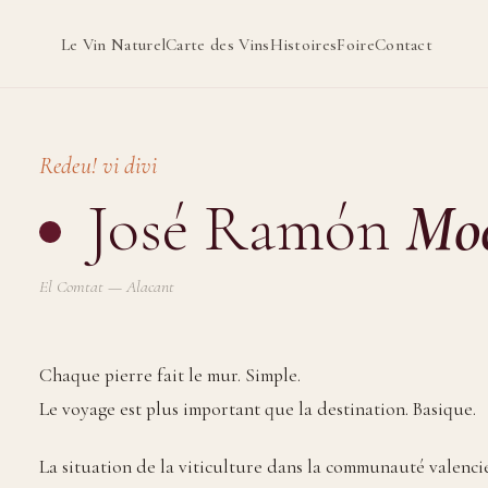
Le Vin Naturel
Carte des Vins
Histoires
Foire
Contact
Redeu! vi divi
José Ramón
Moc
El Comtat — Alacant
Chaque pierre fait le mur. Simple.
Le voyage est plus important que la destination. Basique.
La situation de la viticulture dans la communauté valenci