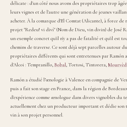
délicate : d'un côté nous avons des propriétaires trop âg
leurs vignes et de l'autre une génération de jeunes vaillan
acheter. À la comarque d'El Comtat (Alicante), à force de 
projet "Redeu! vi diví" (Nom de Dieu, vin divin) de José 
un exemple concret qu'il n'y a pas de fatalité et qu'il est t
chemins de traverse. Ce sont déjà sept parcelles autour du
propriétaires différents qui sont entretenues par Ramón a
d'Alcoi : Tempranillo,
Bobal
, Tortosi, Tintorera,
Mourvèd
Ramón a étudié l’œnologie à Valence en compagnie de V
puis a fait son stage en France, dans la région de Bordea
d'expérience comme œnologue dans divers vignobles du terr
actuellement chez un producteur important et dédie son te
vin à son projet personnel.