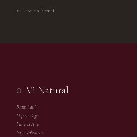
← Retour à l'accueil
Vi Natural
Raïm i au!
Depuis Pego
Marina Alta
Pays Valencien