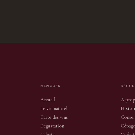
NAVIGUER
DÉCOU
Accueil
À pro
Le vin naturel
Histoi
Carte des vins
Consei
Dégustation
Cépage
Galerie
Va de 