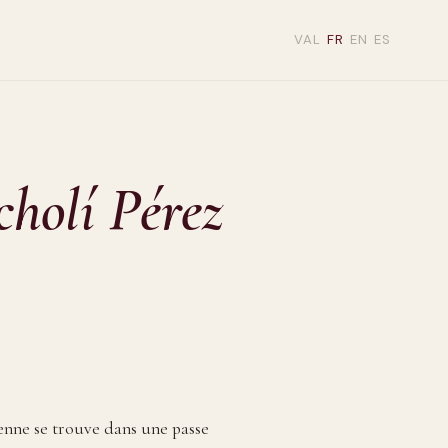
VAL
FR
EN
ES
holí Pérez
enne se trouve dans une passe